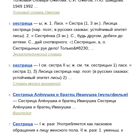
Толковый словарь Ожегова. С.И. Ожегов, Н.Ю. Шведова.
1949 1992 …
Толковый словарь Ожегова
сестрица
— ы; ж. 1. Ласк. = Сестра (1, 3 зн.). Лисица
4
сестрица (нар. поэт.; в русских сказках: устойчивый эпитет
лисы). 2. = Сестрёнка (3 зн.). С., будь другом, добеги до
аптеки. С., дай снотворного. ◁ Сестрицын, а, о.
Сестрицыных рук дело! Только&#8230; …
Энциклопедический словарь
сестрица
— I см. сестра II ы; ж. см. тж. сестрицын 1) ласк. =
5
сестра 1), 3) Лисица сестрица нар. поэт. (в русских сказках:
устойчивый эпитет лисы) 2) …
Словарь многих выражений
Сестрица Алёнушка и братец Иванушка (мультфильм)
6
— Сестрица Алёнушка и братец Иванушка Сестрица
Алёнушка и братец Иванушка …
Википедия
Сестрица
— I ж. разг. Употребляется как ласковое
7
обращение к лицу женского пола. II ж. разг. 1. уменьш. к