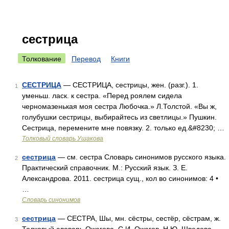
сестрица
Толкование
Перевод
Книги
СЕСТРИЦА
— СЕСТРИЦА, сестрицы, жен. (разг.). 1.
1
уменьш. ласк. к сестра. «Перед роялем сидела
черномазенькая моя сестра Любочка.» Л.Толстой. «Вы ж,
голубушки сестрицы, выбирайтесь из светлицы.» Пушкин.
Сестрица, перемените мне повязку. 2. только ед.&#8230; …
Толковый словарь Ушакова
сестрица
— см. сестра Словарь синонимов русского языка.
2
Практический справочник. М.: Русский язык. З. Е.
Александрова. 2011. сестрица сущ., кол во синонимов: 4 •
…
Словарь синонимов
сестрица
— СЕСТРА, Шы, мн. сёстры, сестёр, сёстрам, ж.
3